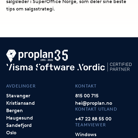
salgsleder i SuperOffice Norge, som deler sine beste
tips om salgsstrategi.
AVDELINGER
KONTAKT
Stavanger
815 00 715
Kristiansand
hei@proplan.no
KONTAKT UTLAND
Bergen
Haugesund
+47 22 88 55 00
TEAMVIEWER
Sandefjord
Oslo
Windows