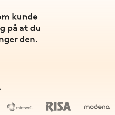
 som kunde
g på at du
enger den.
s