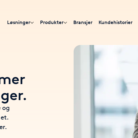
Løsninger
Produkter
Bransjer
Kundehistorier
emer
nger.
e og
et.
er.