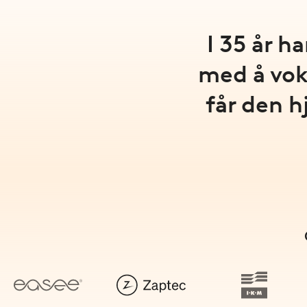
I 35 år h
med å vok
får den h