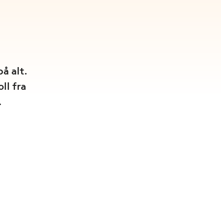
å alt.
ll fra
.