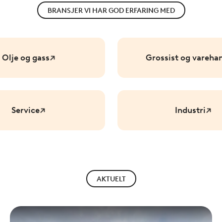
BRANSJER VI HAR GOD ERFARING MED
Olje og gass
Grossist og vareha
Service
Industri
AKTUELT