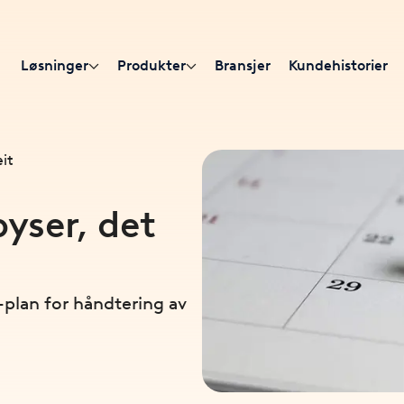
Løsninger
Produkter
Bransjer
Kundehistorier
eit
pyser, det
p-plan for håndtering av