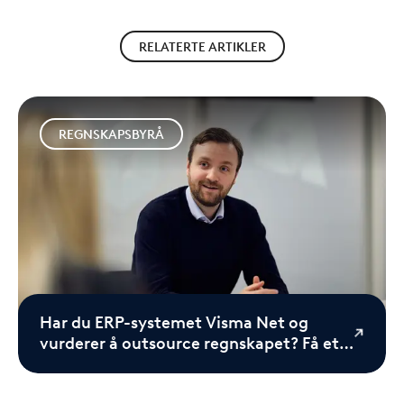
RELATERTE ARTIKLER
REGNSKAPSBYRÅ
Har du ERP-systemet Visma Net og
vurderer å outsource regnskapet? Få et
fagmiljø i ryggen