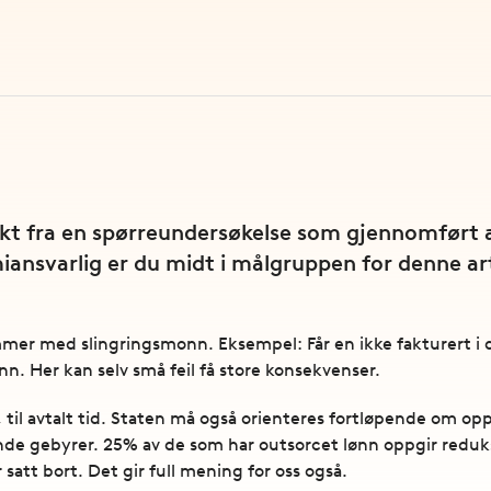
ikt fra en spørreundersøkelse som gjennomført a
iansvarlig er du midt i målgruppen for denne arti
er med slingringsmonn. Eksempel: Får en ikke fakturert i dag
ønn. Her kan selv små feil få store konsekvenser.
, til avtalt tid. Staten må også orienteres fortløpende om op
de gebyrer. 25% av de som har outsorcet lønn oppgir reduks
 satt bort. Det gir full mening for oss også.