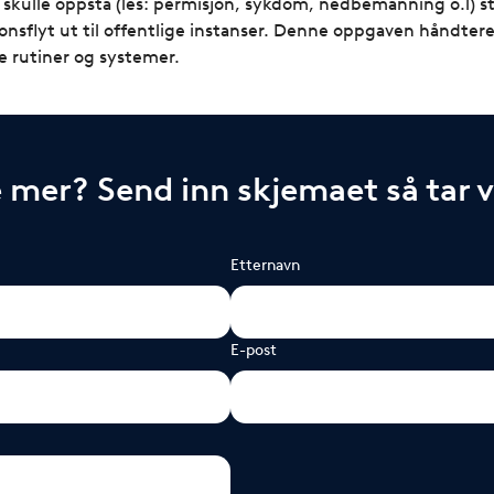
 skulle oppstå (les: permisjon, sykdom, nedbemanning o.l) står 
onsflyt ut til offentlige instanser. Denne oppgaven håndterer
 rutiner og systemer.
e mer? Send inn skjemaet så tar 
Etternavn
E-post