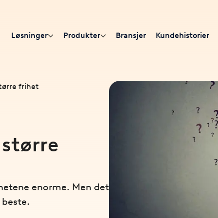
Løsninger
Produkter
Bransjer
Kundehistorier
ørre frihet
 større
ighetene enorme. Men det
t beste.