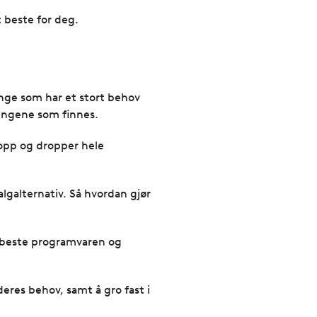
t beste for deg.
ange som har et stort behov
sningene som finnes.
 opp og dropper hele
algalternativ. Så hvordan gjør
 beste programvaren og
eres behov, samt å gro fast i