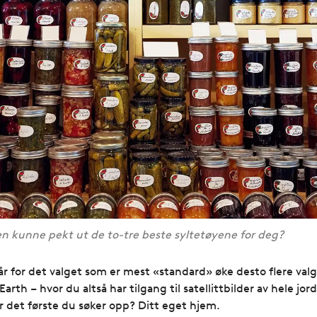
 kunne pekt ut de to-tre beste syltetøyene for deg?
u går for det valget som er mest «standard» øke desto flere va
rth – hvor du altså har tilgang til satellittbilder av hele jo
 det første du søker opp? Ditt eget hjem.