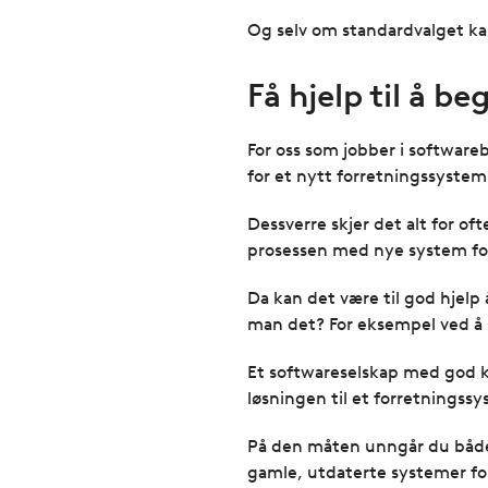
Og selv om standardvalget kan 
Få hjelp til å b
For oss som jobber i software
for et nytt forretningssystem
Dessverre skjer det alt for o
prosessen med nye system fordi 
Da kan det være til god hjelp 
man det? For eksempel ved å
Et softwareselskap med god 
løsningen til et forretningssy
På den måten unngår du både å
gamle, utdaterte systemer fordi