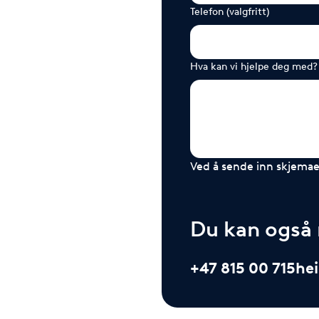
Telefon (valgfritt)
Hva kan vi hjelpe deg med?
Ved å sende inn skjemaet
Du kan også r
+47 815 00 715
he