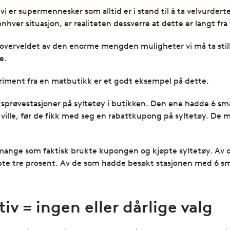
at vi er supermennesker som alltid er i stand til å ta velvurde
hver situasjon, er realiteten dessverre at dette er langt fra t
r overveldet av den enorme mengden muligheter vi må ta stilli
e.
eriment fra en matbutikk er et godt eksempel på dette.
aksprøvestasjoner på syltetøy i butikken. Den ene hadde 6 s
ille, før de fikk med seg en rabattkupong på syltetøy. De må
 mange som faktisk brukte kupongen og kjøpte syltetøy. Av
te tre prosent. Av de som hadde besøkt stasjonen med 6 sm
iv = ingen eller dårlige valg