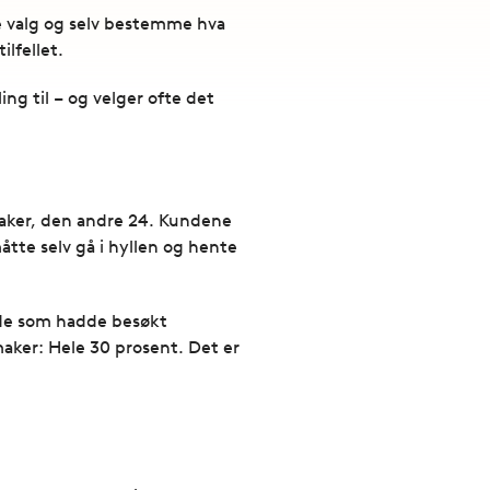
rte valg og selv bestemme hva
ilfellet.
ng til – og velger ofte det
maker, den andre 24. Kundene
tte selv gå i hyllen og hente
 de som hadde besøkt
aker: Hele 30 prosent. Det er