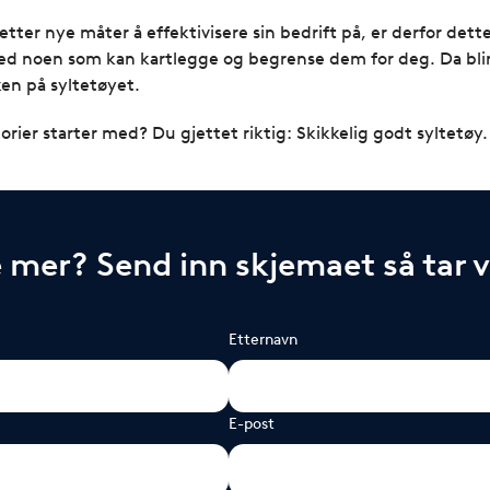
t etter nye måter å effektivisere sin bedrift på, er derfor dett
d noen som kan kartlegge og begrense dem for deg. Da blir 
en på syltetøyet.
orier starter med? Du gjettet riktig: Skikkelig godt syltetøy.
e mer? Send inn skjemaet så tar 
Etternavn
E-post