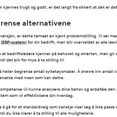
kjennes trygt og godt, er det langt fra sikkert at det er de
egrense alternativene
bransjen, er dette temaet en kjent problemstilling. Vi ser m
 (
ERP-system
) for sin bedrift, men blir overveldet av alle lø
fte at bedriftsledere kjenner på behovet og smerten, men gir
det blir for mye å ta stilling til.
å heller begrense antall syltetøysmaker. Å snevre inn antall v
 snakke med noen som kan dette.
kompetanse vil kunne analysere dine behov og anbefale den
stem som vil effektivisere din hverdag.
 gå for et standardvalg som kanskje viser seg å ikke passe d
 du ikke klarer å ta stilling til alle mulighetene.