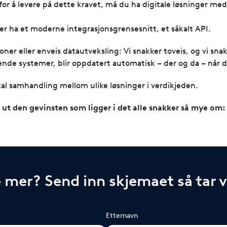
t for å levere på dette kravet, må du ha digitale løsninger m
r ha et moderne integrasjonsgrensesnitt, et såkalt API.
joner eller enveis datautveksling: Vi snakker toveis, og vi sn
de systemer, blir oppdatert automatisk – der og da – når de
al samhandling mellom ulike løsninger i verdikjeden.
e ut den gevinsten som ligger i det alle snakker så mye o
e mer? Send inn skjemaet så tar 
Etternavn