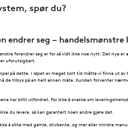
ystem, spør du?
n endrer seg – handelsmønstre l
tre forandrer seg er for så vidt ikke noe nytt. Det nye er at
er uforutsigbart.
l på dette. I løpet av meget kort tid måtte vi finne ut av 
, må de tilbys på en helt annen måte. Kunden forventer nærm
ene har blitt utfordret. For ikke å snakke om leveringsmeto
 ikke du levere, så kan garantert noen andre gjøre det.
 ikke å sitte med gamle, stivbente, og mer eller mindre manue