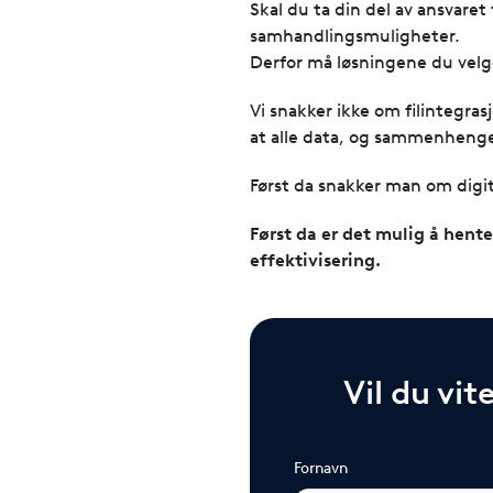
Skal du ta din del av ansvare
samhandlingsmuligheter.
Derfor må løsningene du velge
Vi snakker ikke om filintegras
at alle data, og sammenhengen
Først da snakker man om digit
Først da er det mulig å hent
effektivisering.
Vil du vit
Fornavn