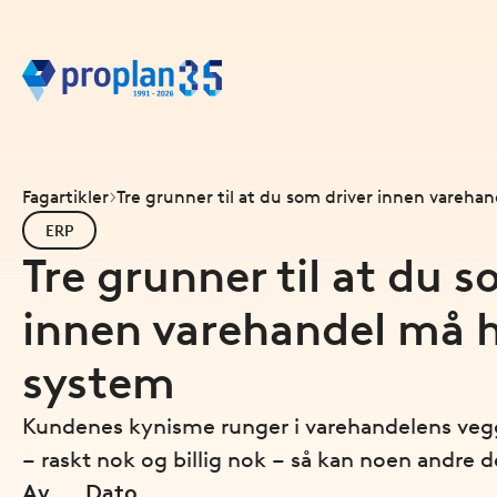
Fagartikler
Tre grunner til at du som driver innen vareh
ERP
Tre grunner til at du s
innen varehandel må h
system
Kundenes kynisme runger i varehandelens vegg
– raskt nok og billig nok – så kan noen andre d
Av
Dato