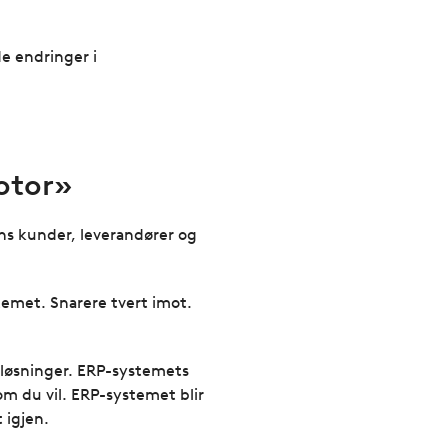
e endringer i
motor»
ns kunder, leverandører og
stemet. Snarere tvert imot.
e løsninger. ERP-systemets
om du vil. ERP-systemet blir
 igjen.