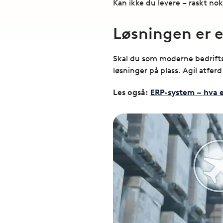
Kan ikke du levere – raskt nok
Løsningen er 
Skal du som moderne bedriftsl
løsninger på plass. Agil atfe
Les også:
ERP-system – hva e