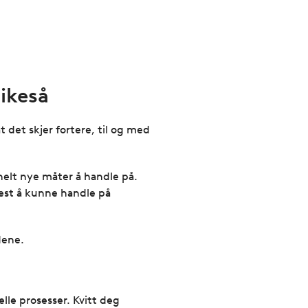
ikeså
 det skjer fortere, til og med
helt nye måter å handle på.
est å kunne handle på
dene.
lle prosesser. Kvitt deg