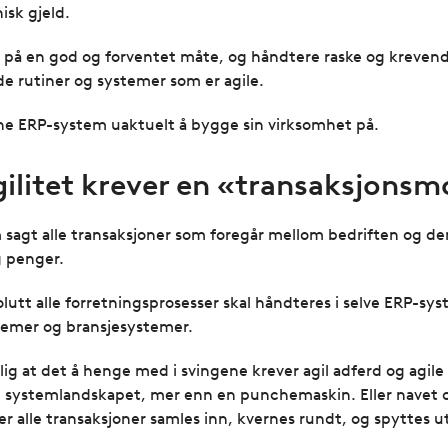
isk gjeld.
på en god og forventet måte, og håndtere raske og krevend
 rutiner og systemer som er agile.
ne ERP-system uaktuelt å bygge sin virksomhet på.
agilitet krever en «transaksjons
sagt alle transaksjoner som foregår mellom bedriften og de
g penger.
olutt alle forretningsprosesser skal håndteres i selve ERP-sy
temer og bransjesystemer.
ig at det å henge med i svingene krever agil adferd og agil
en i systemlandskapet, mer enn en punchemaskin. Eller navet 
r alle transaksjoner samles inn, kvernes rundt, og spyttes ut