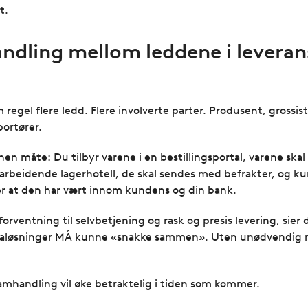
t.
andling mellom leddene i leverans
 regel flere ledd. Flere involverte parter. Produsent, grossis
portører.
nnen måte: Du tilbyr varene i en bestillingsportal, varene sk
arbeidende lagerhotell, de skal sendes med befrakter, og ku
er at den har vært innom kundens og din bank.
forventning til selvbetjening og rask og presis levering, sier d
dataløsninger MÅ kunne «snakke sammen». Uten unødvendig 
al samhandling vil øke betraktelig i tiden som kommer.