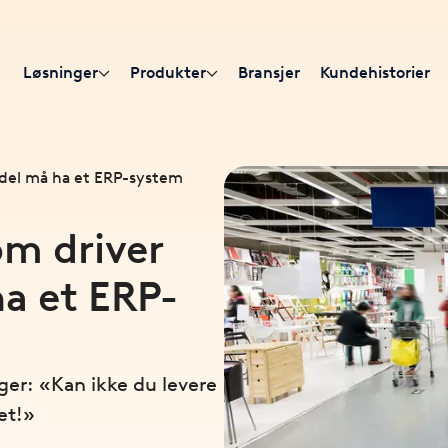
Løsninger
Produkter
Bransjer
Kundehistorier
andel må ha et ERP-system
om driver
a et ERP-
er: «Kan ikke du levere
et!»