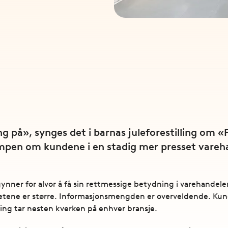
g på», synges det i barnas juleforestilling om «P
mpen om kundene i en stadig mer presset varehan
ner for alvor å få sin rettmessige betydning i varehandelen. 
etene er større. Informasjonsmengden er overveldende. Kund
ing tar nesten kverken på enhver bransje.