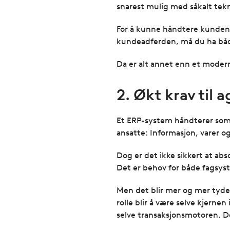
snarest mulig med såkalt tekn
For å kunne håndtere kunden 
kundeadferden, må du ha både
Da er alt annet enn et moder
2. Økt krav til 
Et ERP-system håndterer som 
ansatte: Informasjon, varer o
Dog er det ikke sikkert at abs
Det er behov for både fagsys
Men det blir mer og mer tydel
rolle blir å være selve kjern
selve transaksjonsmotoren. De