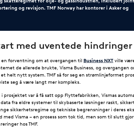
 skatteregimet for olje- og gassindustrien, inkludert join
rtering og revisjon. TMF Norway har kontorer i Asker og
tart med uventede hindringer
d en forventning om at overgangen til
Business NXT
ville vær
temet de allerede brukte, Visma Business, og overgangen 
l et helt nytt system. TMF så for seg en strømlinjeformet p
 viste seg å være langt mer kompleks.
 i prosjektet var å få satt opp Flyttefabrikken, Vismas auto
 data fra eldre systemer til skybaserte løsninger raskt, sikk
renge sikkerhetsregime og tekniske begrensninger i deres ek
id med Visma – en prosess som tok tid, men som til slutt gjo
greringer hos TMF.