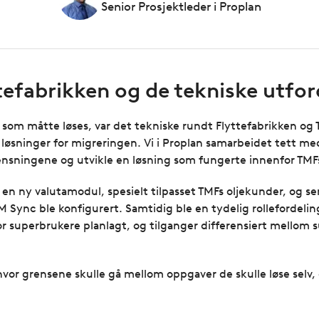
Senior Prosjektleder i Proplan
tefabrikken og de tekniske utfo
 som måtte løses, var det tekniske rundt Flyttefabrikken og 
 løsninger for migreringen. Vi i Proplan samarbeidet tett me
ensningene og utvikle en løsning som fungerte innenfor TMFs
 en ny valutamodul, spesielt tilpasset TMFs oljekunder, og se
Sync ble konfigurert. Samtidig ble en tydelig rollefordeli
or superbrukere planlagt, og tilganger differensiert mellom 
hvor grensene skulle gå mellom oppgaver de skulle løse selv, 