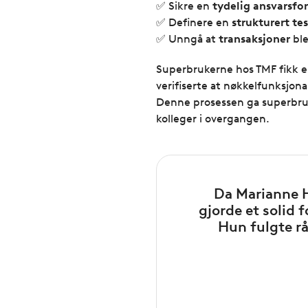
✅ Sikre en
tydelig ansvarsfo
✅ Definere en
strukturert te
✅ Unngå at
transaksjoner
ble
Superbrukerne hos TMF fikk en 
verifiserte at nøkkelfunksjona
Denne prosessen ga superbruke
kolleger i overgangen.
Da Marianne H
gjorde et solid 
Hun fulgte rå