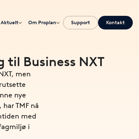
Aktuelt
Om Proplan
Support
Kontakt
g til Business NXT
 NXT, men
rutsette
inne nye
, har TMF nå
emtiden med
agmiljø i