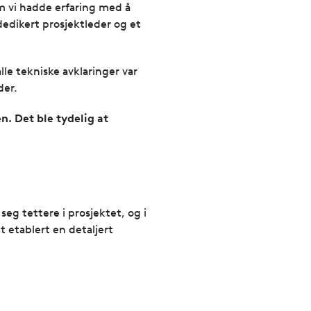
 om vi hadde erfaring med å
dedikert prosjektleder og et
lle tekniske avklaringer var
der.
n. Det ble tydelig at
eg tettere i prosjektet, og i
 etablert en detaljert