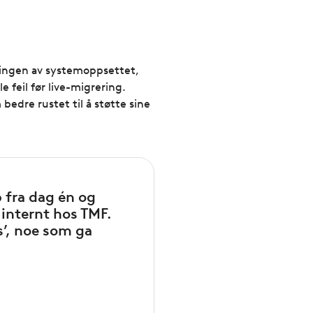
ikringen av systemoppsettet,
e feil før live-migrering.
edre rustet til å støtte sine
 fra dag én og
 internt hos TMF.
s’, noe som ga