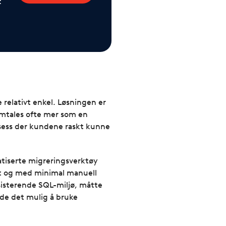
t
e relativt enkel. Løsningen er
omtales ofte mer som en
rosess der kundene raskt kunne
matiserte migreringsverktøy
ert og med minimal manuell
sisterende SQL-miljø, måtte
rde det mulig å bruke