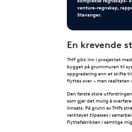
komplekse regnskaps- og
venture-regnskap, rappo
Stavanger.
En krevende s
TMF gikk inn i prosjektet me
bygget på grunnmuren til sys
oppgradering enn et skifte ti
flyttes over – men realiteten
Den første store utfordringen
som gjør det mulig å overføre
innsats. På grunn av TMFs st
verktøyet tilpasses i samarbe
Flyttefabrikken i samtlige mi