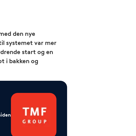
 med den nye
til systemet var mer
rdrende start og en
ot i bakken og
siden