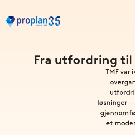
Fra utfordring ti
TMF var 
overgan
utfordr
løsninger –
gjennomfør
et moder