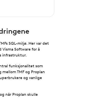
rdringene
TMFs SQL-miljø. Her var det
d Visma Software for å
 infrastruktur.
ntral funksjonalitet som
ng mellom TMF og Proplan
superbrukere og vanlige
og når Proplan skulle