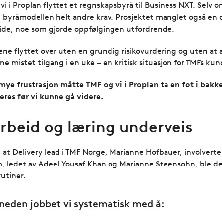
g vi i Proplan flyttet et regnskapsbyrå til Business NXT. Selv
te byråmodellen helt andre krav. Prosjektet manglet også en 
 side, noe som gjorde oppfølgingen utfordrende.
dene flyttet over uten en grundig risikovurdering og uten at a
rne mistet tilgang i en uke – en kritisk situasjon for TMFs kun
mye frustrasjon måtte TMF og vi i Proplan ta en fot i bakke
res før vi kunne gå videre.
rbeid og læring underveis
 Delivery lead i TMF Norge, Marianne Hofbauer, involverte s
 ledet av Adeel Yousaf Khan og Marianne Steensohn, ble det
utiner.
åneden jobbet vi systematisk med å: