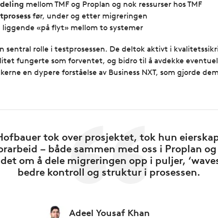
rdeling
mellom TMF og Proplan og nok ressurser hos TMF
stprosess
før, under og etter migreringen
 liggende «på flyt» mellom to systemer
sentral rolle i testprosessen. De deltok aktivt i kvalitetss
litet fungerte som forventet, og bidro til å avdekke eventuell
rne en dypere forståelse av Business NXT, som gjorde dem b
ofbauer tok over prosjektet, tok hun eierskap
forarbeid – både sammen med oss i Proplan og
det om å dele migreringen opp i puljer, ‘wave
bedre kontroll og struktur i prosessen.
Adeel Yousaf Khan