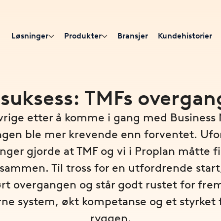
Løsninger
Produkter
Bransjer
Kundehistorier
l suksess: TMFs overgan
ivrige etter å komme i gang med Business
gen ble mer krevende enn forventet. Ufo
inger gjorde at TMF og vi i Proplan måtte f
 sammen. Til tross for en utfordrende start
t overgangen og står godt rustet for fr
ne system, økt kompetanse og et styrket f
ryggen.