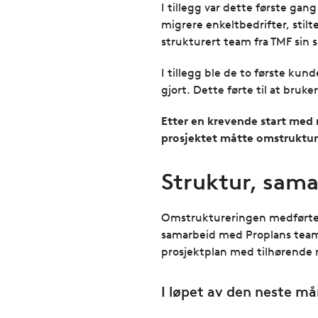
I tillegg var dette første gan
migrere enkeltbedrifter, stil
strukturert team fra TMF sin
I tillegg ble de to første kun
gjort. Dette førte til at bruke
Etter en krevende start med 
prosjektet måtte omstrukture
Struktur, sama
Omstruktureringen medførte at
samarbeid med Proplans team,
prosjektplan med tilhørende r
I løpet av den neste m