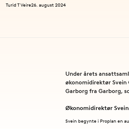
Turid T Veire
26. august 2024
Under årets ansattsamli
økonomidirektør Svein G
Garborg fra Garborg, so
Økonomidirektør Svein 
Svein begynte i Proplan en augu