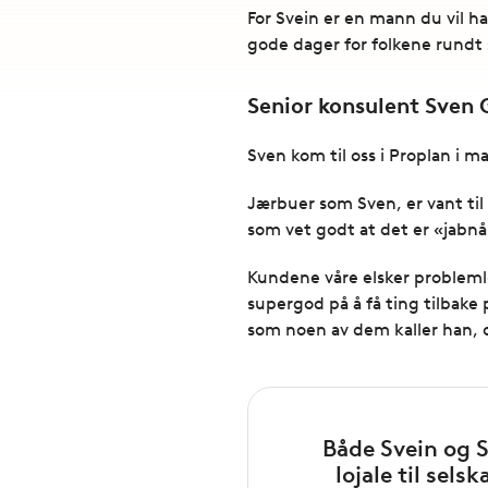
For Svein er en mann du vil h
gode dager for folkene rundt 
Senior konsulent Sven G
Sven kom til oss i Proplan i m
Jærbuer som Sven, er vant til 
som vet godt at det er «jabn
Kundene våre elsker problemlø
supergod på å få ting tilbake
som noen av dem kaller han, og
Både Svein og S
lojale til sels