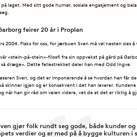
a på laget. Med sitt gode humør, sosiale engasjement og balan
seg.
arborg feirer 20 år i Proplan
ars 2004. Flaks for oss, for jærbuen Sven må vel nesten sies å 
vår «stein-på-stein»-filosfi fra sin oppvekst på gård på Garbo
å så dræge». Dette fellestrekket deler han med Odd Ingve.
seren Sven, og det er imponerende å se hvordan han får dem 
 på skinner igjen og er konsekvent i det han leverer. Kundene
 når han gir råd om veien videre, vet de at det er riktig å gj
ven gjør folk rundt seg gode, både kunder og 
kapets verdier og er med på å bygge kulturen i 