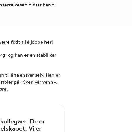
serte vesen bidrar han til
være født til å jobbe her!
rg, og han er en stabil kar
til å ta ansvar selv. Han er
 stoler på «Sven vår venn»,
øre.
kollegaer. De er
selskapet. Vi er