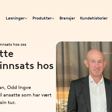
Løsninger
Produkter
Bransjer
Kundehistorier
 innsats hos oss
otte
 innsats hos
lan, Odd Ingve
il ansatte som har vært
sin tur.