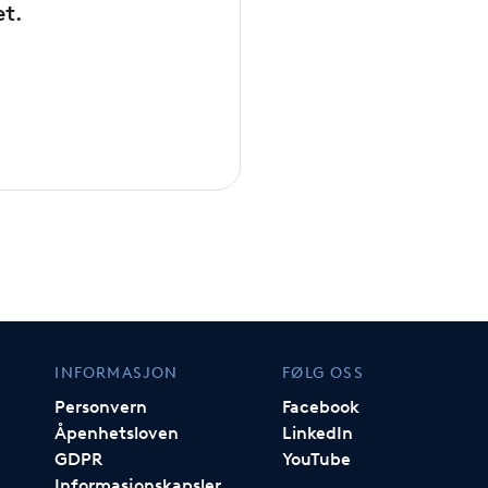
et.
INFORMASJON
FØLG OSS
Personvern
Facebook
Åpenhetsloven
LinkedIn
GDPR
YouTube
Informasjonskapsler