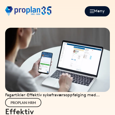
Meny
Fagartikler
Effektiv sykefraværsoppfølging med
Proplan HRM: Altinn-integrasjon
PROPLAN HRM
Effektiv