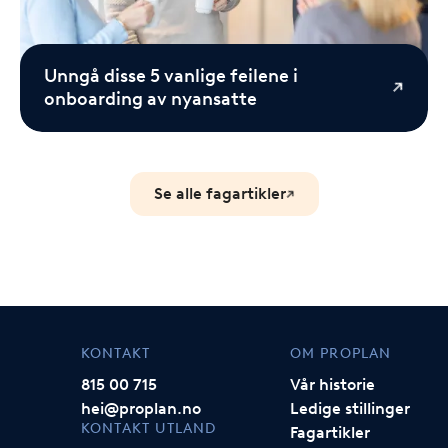
Unngå disse 5 vanlige feilene i
onboarding av nyansatte
Se alle fagartikler
KONTAKT
OM PROPLAN
815 00 715
Vår historie
hei@proplan.no
Ledige stillinger
KONTAKT UTLAND
Fagartikler