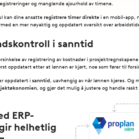
ilregistreringer og manglende ajourhold av timene.
l kan dine ansatte
registrere timer direkte
i en mobil-app, 
dermed en mer nøyaktig og oppdatert oversikt over arbeidstid
dskontroll i sanntid
rsinkelse av registrering av kostnader i prosjektregnskapene.
st oppdatert etter at lønnen er kjørt, noe som fører til for
er oppdatert i
sanntid
, uavhengig av når lønnen kjøres. Og 
sjektøkonomien
, og gjør det mulig å justere og handle raskt
ed ERP-
gir helhetlig
g