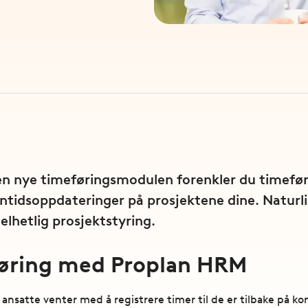
 nye timeføringsmodulen forenkler du timefør
nntidsoppdateringer på prosjektene dine. Naturl
elhetlig prosjektstyring.
føring med Proplan HRM
ansatte venter med å registrere timer til de er tilbake på kont