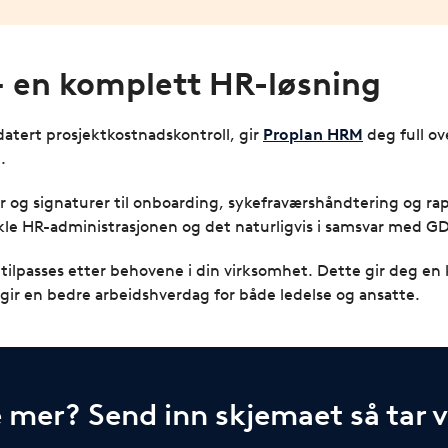
 en komplett HR-løsning
pdatert prosjektkostnadskontroll, gir
Proplan HRM
deg full ov
.
 og signaturer til onboarding, sykefraværshåndtering og ra
nkle HR-administrasjonen og det naturligvis i samsvar med G
 tilpasses etter behovene i din virksomhet. Dette gir deg e
g gir en bedre arbeidshverdag for både ledelse og ansatte.
e mer? Send inn skjemaet så tar 