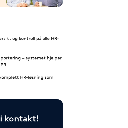
ersikt og kontroll på alle HR-
pportering – systemet hjelper
DPR.
n komplett HR-løsning som
vi kontakt!