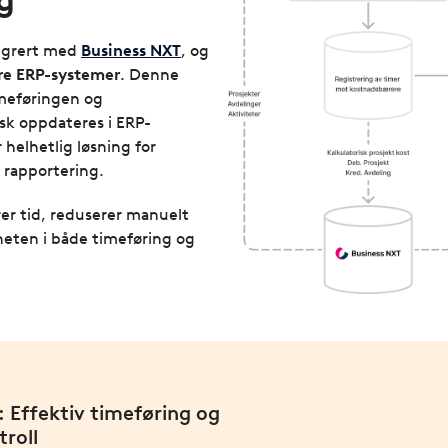
tegrert med
Business NXT
, og
re ERP-systemer
. Denne
imeføringen og
sk oppdateres i ERP-
helhetlig løsning for
 rapportering.
r tid, reduserer manuelt
heten i både timeføring og
 Effektiv timeføring og
roll