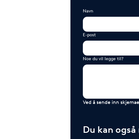
Navn
E-post
Noe du vil legge til?
Ved å sende inn skjemaet
Du kan også r