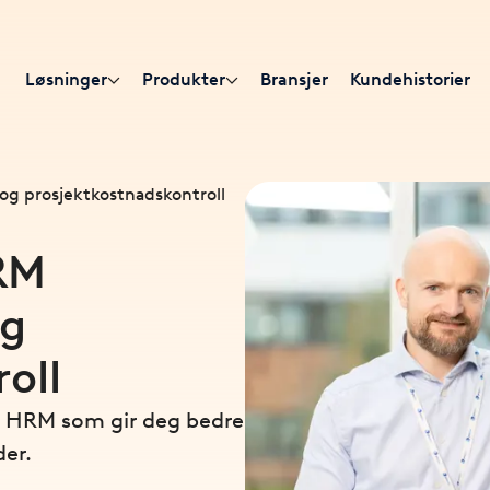
Løsninger
Produkter
Bransjer
Kundehistorier
og prosjektkostnadskontroll
RM
og
oll
n HRM som gir deg bedre
der.