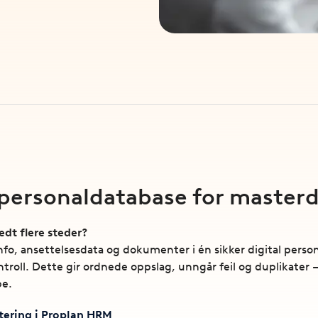
t personaldatabase for master
edt flere steder?
fo, ansettelsesdata og dokumenter i én sikker digital per
troll. Dette gir ordnede oppslag, unngår feil og duplikater –
pe.
ring i Proplan HRM