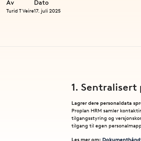
Av
Dato
Turid T Veire
17. juli 2025
1. Sentraliser
Lagrer dere personaldata spr
Proplan HRM samler kontaktin
tilgangsstyring og versjonskon
tilgang til egen personalmap
Les mer om:
Dokumenthåndte