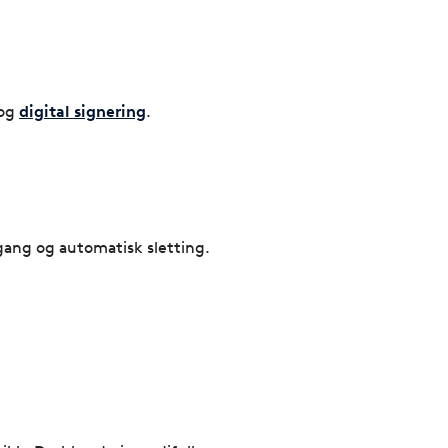
og
digital signering
.
gang og automatisk sletting.