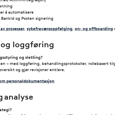
jenning
er å automatisere
d BankId og Posten signering
av prosesser
,
sykefraværsoppfølging
,
on- og offboarding
 og loggføring
gsstyring og sletting?
n – med loggføring, behandlingsprotokoller, rollebasert til
 oversikt og gjør revisjoner enklere.
t om personaldokumentasjon
g analyse
ategi?