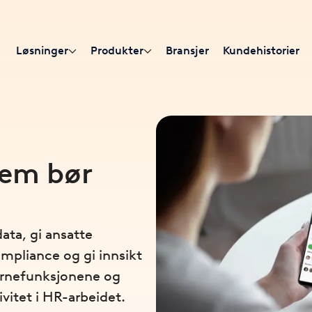
Løsninger
Produkter
Bransjer
Kundehistorier
tem bør
ta, gi ansatte
ompliance og gi innsikt
jernefunksjonene og
ivitet i HR-arbeidet.