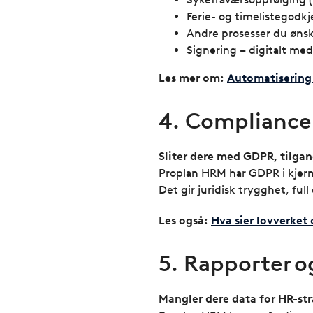
Ferie- og timelistegodk
Andre prosesser du ønsk
Signering – digitalt me
Les mer om:
Automatisering 
4. Compliance
Sliter dere med GDPR, tilgan
Proplan HRM har GDPR i kjerne
Det gir juridisk trygghet, full
Les også:
Hva sier lovverke
5. Rapporter o
Mangler dere data for HR-str