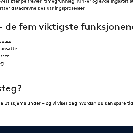
versikter på fravær, timegrunnlag, KPI-er og avdelingsstatist
tøtter datadrevne beslutningsprosesser.
de fem viktigste funksjonen
tabase
 ansatte
sser
ng
 steg?
e ut skjema under – og vi viser deg hvordan du kan spare tid, 