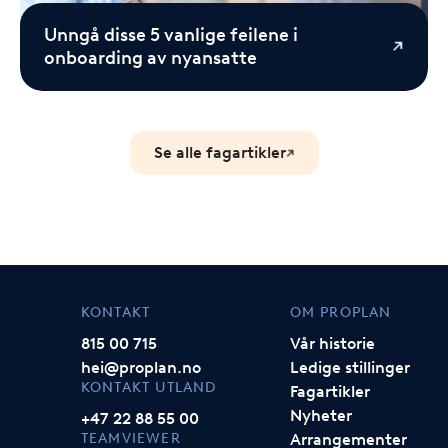
Unngå disse 5 vanlige feilene i
onboarding av nyansatte
Se alle fagartikler
KONTAKT
OM PROPLAN
815 00 715
Vår historie
hei@proplan.no
Ledige stillinger
KONTAKT UTLAND
Fagartikler
Nyheter
+47 22 88 55 00
TEAMVIEWER
Arrangementer