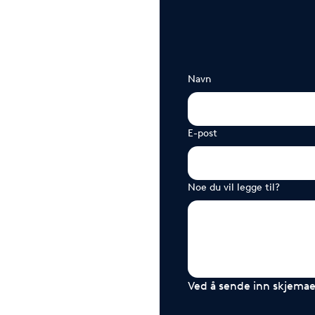
Navn
E-post
Noe du vil legge til?
Ved å sende inn skjemaet