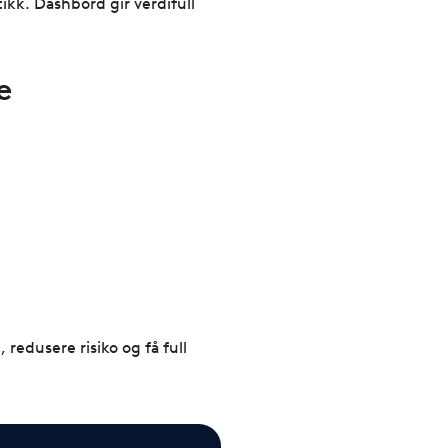
ikk. Dashbord gir verdifull
e
redusere risiko og få full