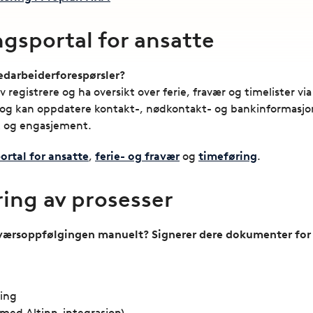
ngsportal for ansatte
edarbeiderforespørsler?
 registrere og ha oversikt over ferie, fravær og timelister via
 og kan oppdatere kontakt-, nødkontakt- og bankinformasjo
t og engasjement.
ortal for ansatte
,
ferie- og fravær
og
timeføring
.
ing av prosesser
aværsoppfølgingen manuelt? Signerer dere dokumenter for
ing
med Altinn-integrasjon)