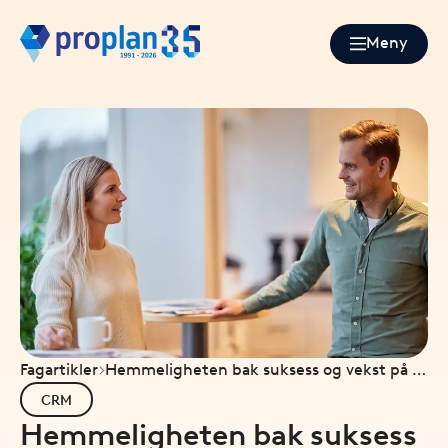
Meny
Fagartikler
Hemmeligheten bak suksess og vekst på 3
bokstaver: CRM
CRM
Hemmeligheten bak suksess