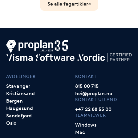
Se alle fagartikler
AVDELINGER
KONTAKT
Stavanger
815 00 715
Kristiansand
hei@proplan.no
KONTAKT UTLAND
Bergen
Haugesund
+47 22 88 55 00
TEAMVIEWER
Sandefjord
Oslo
Windows
Mac